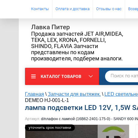
Контакты
Оплата и доставка
Отзывы о нас
Возв
Лавка Питер
Продажа запчастей JET AIR,MIDEA,
TEKA, LEX, KRONA, FORNELLI,
SHINDO, FLAVIA Запчасти
представлены по кодам
производителя, подберем аналоги.
КАТАЛОГ ТОВАРОВ
Главная
\
Запчасти для вытяжек.
\
LED светильн
DEMEO HJ-001-L-1
лампа подсветки LED 12V, 1,5W 
Артикул:
d/плафон с лампой (16B62-2401-175-0) - SANDY 600
уточнить срок поставки