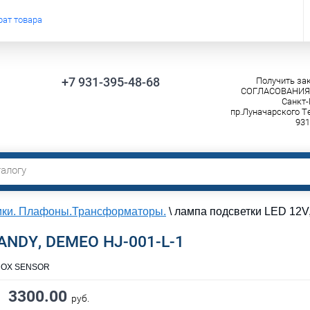
рат товара
+7 931-395-48-68
Получить за
СОГЛАСОВАНИЯ!!
Санкт-
пр.Луначарского Т
931
ики. Плафоны.Трансформаторы.
\
лампа подсветки LED 12V
SANDY, DEMEO HJ-001-L-1
 INOX SENSOR
3300.00
руб.